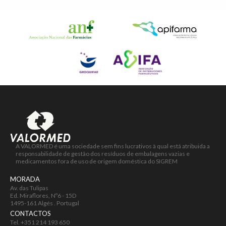
A VALORMED é uma sociedade sem fins lucrativos à qual está atribuida a
responsabilidade de gestão dos resíduos de embalagens vazias e
medicamentos fora de uso de origem doméstica do SIGREM
MORADA
Av. das Tulipas
Ed. Miraflores, Nº6 - 15D
1495-161 Algés . Portugal
CONTACTOS
Tel.
+351 214 193 650