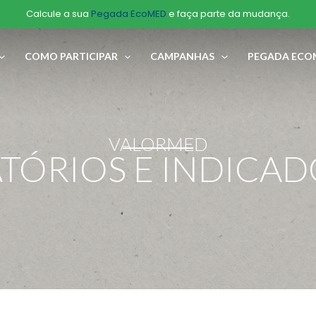
Calcule a sua
Pegada EcoMED
e faça parte da mudança.
COMO PARTICIPAR
CAMPANHAS
PEGADA ECO
VALORMED
TÓRIOS E INDICA