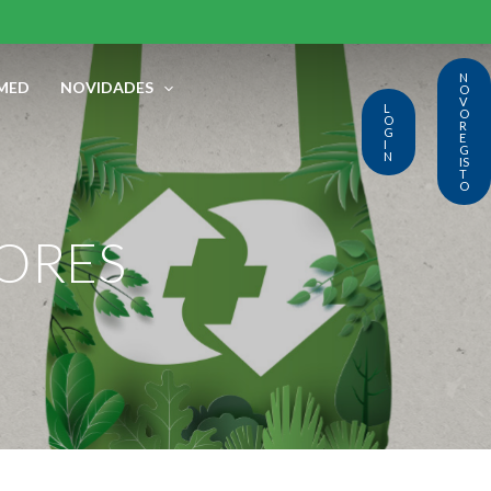
N
MED
NOVIDADES
O
V
L
O
O
R
G
E
I
G
N
IS
T
O
DORES