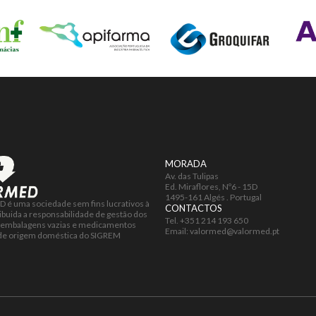
MORADA
Av. das Tulipas
Ed. Miraflores, Nº6 - 15D
1495-161 Algés . Portugal
é uma sociedade sem fins lucrativos à
CONTACTOS
ribuida a responsabilidade de gestão dos
Tel.
+351 214 193 650
 embalagens vazias e medicamentos
Email:
valormed@valormed.pt
 de origem doméstica do SIGREM