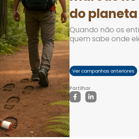
do planeta
Quando não os entr
quem sabe onde el
Ver campanhas anteriores
Partilhar