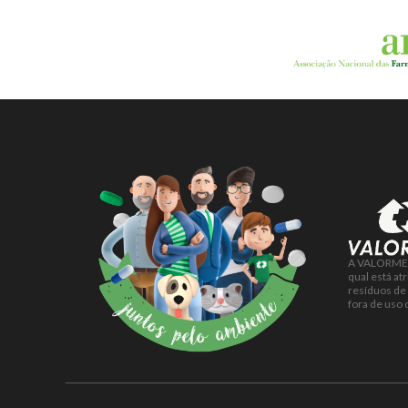
A VALORMED 
qual está at
resíduos de
fora de uso